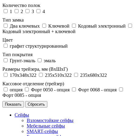
Количество полок
1
2
3
4
Тип замка
Два ключевых
Ключевой
Кодовый электронный
Кодовый электронный + ключевой
Цвет
графит структурированный
Тип покрытия
Грунт-эмаль
эмаль
Размеры трейзера, мм (ВхШхГ)
170x348x322
235x510x322
235x680x322
Кассовое отделение (трейзер)
опция
Форт 0050 - опция
Форт 0068 - опция
Форт 0085 - опция
Сейфы
Взломостойкие сейфы
Мебельные сейфы
SMART-сейфы