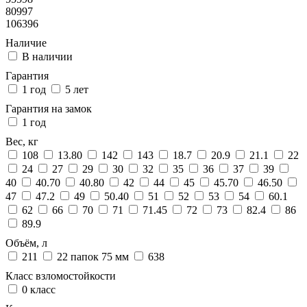
80997
106396
Наличие
В наличии
Гарантия
1 год
5 лет
Гарантия на замок
1 год
Вес, кг
108
13.80
142
143
18.7
20.9
21.1
22
24
27
29
30
32
35
36
37
39
40
40.70
40.80
42
44
45
45.70
46.50
47
47.2
49
50.40
51
52
53
54
60.1
62
66
70
71
71.45
72
73
82.4
86
89.9
Объём, л
211
22 папок 75 мм
638
Класс взломостойкости
0 класс