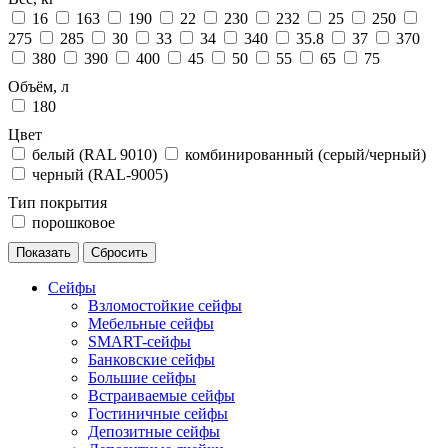
16
163
190
22
230
232
25
250
275
285
30
33
34
340
35.8
37
370
380
390
400
45
50
55
65
75
Объём, л
180
Цвет
белый (RAL 9010)
комбинированный (серый/черный)
черный (RAL-9005)
Тип покрытия
порошковое
Сейфы
Взломостойкие сейфы
Мебельные сейфы
SMART-сейфы
Банковские сейфы
Большие сейфы
Встраиваемые сейфы
Гостиничные сейфы
Депозитные сейфы