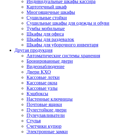
Индивидуальные шкафы кассира
Картотечный шкаф
Многоящичные шкафы
Сушильные стойки
Сушильные шкафы для одежды и обуви
Тумбы мобильные
Шкафы для офиса
Шкафы для раздевалок
Шкафы для уборочного инвентаря
Другая продукция
Автоматические системы хранения
Бронированные двери
Видеонаблюдение
Двери КХО
Кассовые лотки
Кассовые окна
Кассовые узлы
Кэшбоксы
Настенные ключницы
Почтовые ящики
Пулестойкие двери
Пулеулавливатели
Стулья
Счетчики купюр
Электронные замки